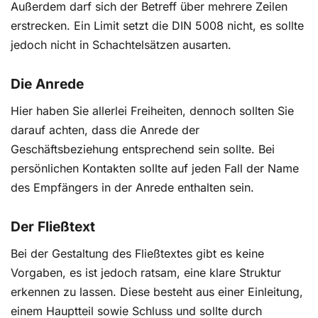
Außerdem darf sich der Betreff über mehrere Zeilen
erstrecken. Ein Limit setzt die DIN 5008 nicht, es sollte
jedoch nicht in Schachtelsätzen ausarten.
Absage mit neuen Terminvorschlägen – inkl.
Muster
Die Anrede
Wie bringe ich dem Geschäftspartner bei, dass der
Hier haben Sie allerlei Freiheiten, dennoch sollten Sie
wichtige Termin nun doch nicht stattfinden kann?
darauf achten, dass die Anrede der
Welche Gründe gibt es für die Absage? Wie
motiviere ich ihn, mir zeitnah einen Ausweichtermin
Geschäftsbeziehung entsprechend sein sollte. Bei
zu geben?
persönlichen Kontakten sollte auf jeden Fall der Name
des Empfängers in der Anrede enthalten sein.
Der Fließtext
Bei der Gestaltung des Fließtextes gibt es keine
Vorgaben, es ist jedoch ratsam, eine klare Struktur
erkennen zu lassen. Diese besteht aus einer Einleitung,
einem Hauptteil sowie Schluss und sollte durch