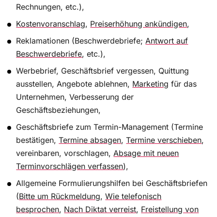
Rechnungen, etc.),
Kostenvoranschlag
,
Preiserhöhung ankündigen
,
Erinnerungsmails schreiben
Reklamationen (Beschwerdebriefe;
Antwort auf
Grundsätzlich ist es besonders unternehmensintern
Beschwerdebriefe
, etc.),
wichtig, bei der Erinnerungsmail einen gepflegten
Werbebrief, Geschäftsbrief vergessen, Quittung
Umgangston an den Tag zu legen. Unter
ausstellen, Angebote ablehnen,
Marketing
für das
gleichrangigen Kollegen mag es im Büro schon
einmal etwas lockerer zugehen. Wird aber eine
Unternehmen, Verbesserung der
Erinnerung an eine Führungsperson gerichtet, ist es
Geschäftsbeziehungen,
von enormer Bedeutung, den richtigen Ton zu
Geschäftsbriefe zum Termin-Management (Termine
treffen. Ein selbstsicheres, aber vor allem
bestätigen,
Termine absagen
,
Termine verschieben
,
respektvolles Auftreten ist hier empfehlenswert.
vereinbaren, vorschlagen,
Absage mit neuen
Terminvorschlägen verfassen
),
Allgemeine Formulierungshilfen bei Geschäftsbriefen
Termine kurzfristig und freundlich absagen:
Darauf sollten Sie beim Stornieren achten
(
Bitte um Rückmeldung
,
Wie telefonisch
besprochen
,
Nach Diktat verreist
,
Freistellung von
Auch im Zeitalter von Outlook und Co. zählt das