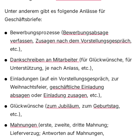
im Schriftverkehr
Unter anderem gibt es folgende Anlässe für
Eine Zusammenstellung der wichtigsten deutschen
Geschäftsbriefe:
Abkürzungen für Geschäftsbriefe und E-Mails!
Bewerbungsprozesse (
Bewerbungsabsage
verfassen
,
Zusagen nach dem Vorstellungsgespräch
,
etc.),
So schreiben Sie Geschäftsbriefe DIN 5008
konform
Dankschreiben an Mitarbeiter
(für Glückwünsche, für
Unterstützung, je nach Anlass, etc.),
Kein Geschäftsbrief ohne die DIN 5008: Die
Gestaltungsregeln der Richtlinie geben Ihnen ein
Einladungen (auf ein Vorstellungsgespräch, zur
hilfreiches Werkzeug für den Büroalltag an die
Weihnachtsfeier,
geschäftliche Einladung
Hand. Doch welche formellen Aspekte müssen in
absagen
oder
Einladung zusagen
, etc.),
einem Geschäftsbrief berücksichtigt werden? Ein
Glückwünsche (
zum Jubiläum
, zum
Geburtstag
,
Blick in die DIN 5008 gibt Auskunft – von A wie
etc.),
Adressfeld bis Z wie Zeilenabstand.Wie Sie einen
Geschäftsbrief nach der DIN 5008 schreiben,
Mahnungen
(erste, zweite, dritte Mahnung;
erfahren Sie hier.
Lieferverzug; Antworten auf Mahnungen,