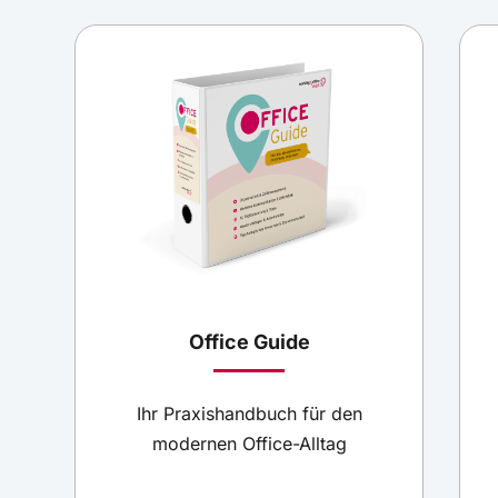
nicht selten einen Meilenstein in der
Unternehmensgeschichte dar. Dieses sollte nicht
stillschweigend übergangen, sondern zur
Kontaktpflege genutzt werden.
Termine verschieben: Formulierungen und
Muster
Terminverschiebungen sind zwar ärgerlich, aber im
Geschäftsleben kaum vermeidbar. Nicht immer
sind Verschiebungen ein Zeichen für mangelnde
Office Guide
Wertschätzung oder fehlendes Organisationstalent.
Ihr Praxishandbuch für den
modernen Office-Alltag
Zusage nach Vorstellungsgespräch: Muster &
Beispiele