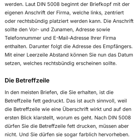
werden. Laut DIN 5008 beginnt der Briefkopf mit der
Geschäftlichen E-Mails nach DIN 5008 schreiben
eigenen Anschrift der Firma, welche links, zentriert
oder rechtsbündig platziert werden kann. Die Anschrift
Die E-Mail als Instrument der Korrespondenz und
sollte den Vor- und Zunamen, Adresse sowie
als Geschäftsbriefersatz ist im Arbeitsalltag kaum
Telefonnummer und E-Mail-Adresse Ihrer Firma
mehr wegzudenken. Aber auch hier gibt es Regeln,
die in der DIN-Norm 5008 zusammengefasst sind.
enthalten. Darunter folgt die Adresse des Empfängers.
Wie Sie professionelle E-Mail unter Beachtung aller
Mit einer Leerzeile Abstand können Sie nun das Datum
Vorschriften verfassen und gestalten, sollten Sie
setzen, welches rechtsbündig erscheinen sollte.
für Ihre tägliche Arbeit wissen.
Die Betreffzeile
In den meisten Briefen, die Sie erhalten, ist die
„Dank für gute Zusammenarbeit“? – Ja, aber
Betreffzeile fett gedruckt. Das ist auch sinnvoll, weil
bitte herzlich und empathisch!
die Betreffzeile wie eine Überschrift wirkt und auf den
Sie brauchen ein Muster für ein individuelles
ersten Blick klarstellt, worum es geht. Nach DIN 5008
Dankesschreiben - natürlich JETZT SOFORT.
dürfen Sie die Betreffzeile fett drucken, müssen aber
Suchen Sie nicht weiter, stilvolle Vorlagen und
nicht. Und Sie dürfen sie sogar farblich hervorheben.
kreative Formulierungsideen finden Sie hier.