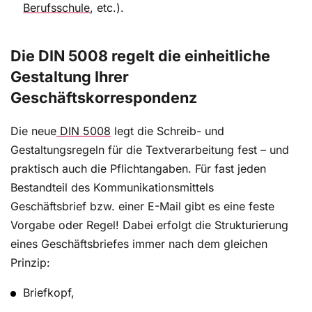
Berufsschule
, etc.).
Schreiben einer Terminabsage nach wie vor zu den
wichtigen kommunikativen Fähigkeiten von
Geschäftsleuten. Es reicht eben nicht, in Outlook
Die DIN 5008 regelt die einheitliche
den Termin mit einem Mausklick zu stornieren.
Gestaltung Ihrer
Dies wirkt unhöflich und kann zu
Geschäftskorrespondenz
Missverständnissen führen.
Die neue
DIN 5008
legt die Schreib- und
Gestaltungsregeln für die Textverarbeitung fest – und
Briefe im Sekretariat unterschreiben
praktisch auch die Pflichtangaben. Für fast jeden
Die Rolle von Sekretärinnen oder Assistentinnen im
Bestandteil des Kommunikationsmittels
Office ist vielschichtig. Office Professionals
Geschäftsbrief bzw. einer E-Mail gibt es eine feste
übernehmen bei vielen Sekretariatsaufgaben die
Vorgabe oder Regel! Dabei erfolgt die Strukturierung
Führung und supporten die Leitungsebenen. Unter
eines Geschäftsbriefes immer nach dem gleichen
anderem unterstützen sie Geschäftsführer, leitende
Prinzip:
Angestellte und Teamleader beim Organisieren und
Führen von Meetings. Im Sekretariat sind sie dafür
Briefkopf,
verantwortlich, die schriftliche Korrespondenz