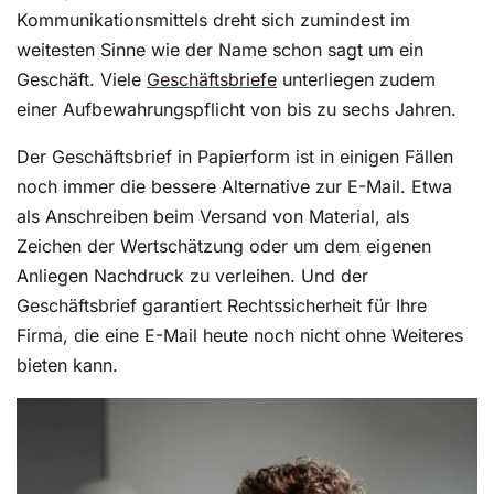
Anforderungen erfüllen.
Kommunikationsmittels dreht sich zumindest im
weitesten Sinne wie der Name schon sagt um ein
Geschäft. Viele
Geschäftsbriefe
unterliegen zudem
einer Aufbewahrungspflicht von bis zu sechs Jahren.
Fehlende Unterlagen anfordern: So geht es per
E-Mail
Der Geschäftsbrief in Papierform ist in einigen Fällen
Neben der allgemeinen Organisation von Terminen
noch immer die bessere Alternative zur E-Mail. Etwa
und der professionellen Erstellung der
als Anschreiben beim Versand von Material, als
Geschäftsbriefe muss das Sekretariat sicherstellen,
Zeichen der Wertschätzung oder um dem eigenen
dass alle Dokumente und Unterlagen zur
Anliegen Nachdruck zu verleihen. Und der
Verfügung stehen.
Geschäftsbrief garantiert Rechtssicherheit für Ihre
Firma, die eine E-Mail heute noch nicht ohne Weiteres
bieten kann.
Einladungen annehmen: Aufbau, Tipps & Muster
In Zeiten grenzüberschreitender Geschäftskontakte
und intensivem Networking werden
Geschäftspartner neben geschäftlichen