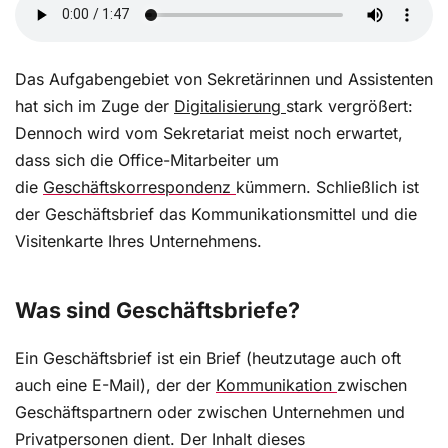
Fachwissen an und wenden es praxisbezogen an.
In einigen Fällen ist es möglich und nötig, eine
Freistellung von der Berufsschule zu beantragen.
Das Aufgabengebiet von Sekretärinnen und Assistenten
Ein solcher Antrag hat schriftlich zu erfolgen und
hat sich im Zuge der
Digitalisierung
stark vergrößert:
bedarf einer gewissen Vorlaufzeit.
Dennoch wird vom Sekretariat meist noch erwartet,
dass sich die Office-Mitarbeiter um
die
Geschäftskorrespondenz
kümmern. Schließlich ist
So formulieren Sie Bewerbungsabsagen richtig
der Geschäftsbrief das Kommunikationsmittel und die
Visitenkarte Ihres Unternehmens.
Das Schreiben von Bewerbungsabsagen zählt zu
den unangenehmen Aufgaben im Office. Schlechte
Nachrichten erzeugen negative Gefühle, und zwar
Was sind Geschäftsbriefe?
sowohl beim Schreibenden wie beim Lesenden.
Hinzu kommt, dass sich manche Unternehmen vor
Ein Geschäftsbrief ist ein Brief (heutzutage auch oft
möglichen rechtlichen Folgen der Absageschreiben
auch eine E-Mail), der der
Kommunikation
zwischen
fürchten. Schließlich sind Absageschreiben
Geschäftspartnern oder zwischen Unternehmen und
professionelle Geschäftskorrespondenz und
müssen deshalb bestimmte formelle
Privatpersonen dient. Der Inhalt dieses