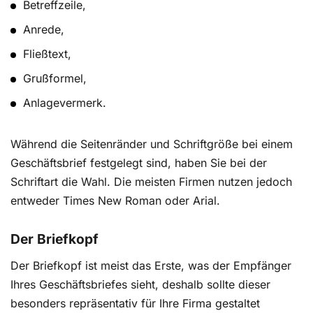
Betreffzeile,
fachgerecht und nach den aktuellen Rechtsschreib-
und Grammatikregeln zu konzipieren. Ihre
Anrede,
professionelle Arbeit ist für das gesamte
Fließtext,
Unternehmen von großer Bedeutung.
Grußformel,
Anlagevermerk.
Dankesschreiben: Dank für Treue an Kunden +
Muster
Während die Seitenränder und Schriftgröße bei einem
Sekretärinnen im Office sind an einem Arbeitstag
Geschäftsbrief festgelegt sind, haben Sie bei der
zu einem großen Teil damit beschäftigt,
Schriftart die Wahl. Die meisten Firmen nutzen jedoch
spezifischen Schriftverkehr professionell zu
entweder Times New Roman oder Arial.
erstellen. Neben Rechnungen, Mahnungen und
Lieferscheinen, die in den meisten Fällen
Der Briefkopf
automatisiert erzeugt werden, hat
Geschäftskorrespondenz generell einen
Der Briefkopf ist meist das Erste, was der Empfänger
individuellen Charakter.
Ihres Geschäftsbriefes sieht, deshalb sollte dieser
besonders repräsentativ für Ihre Firma gestaltet