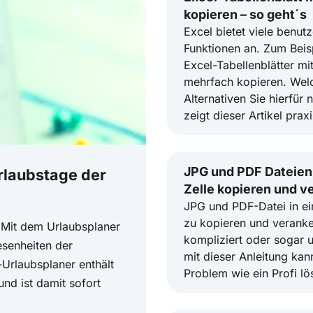
kopieren – so geht´s
Excel bietet viele benut
Funktionen an. Zum Beis
Excel-Tabellenblätter mi
mehrfach kopieren. Welc
Alternativen Sie hierfür
zeigt dieser Artikel pra
JPG und PDF Dateien 
rlaubstage der
Zelle kopieren und v
JPG und PDF-Datei in ei
zu kopieren und veranke
. Mit dem Urlaubsplaner
kompliziert oder sogar 
esenheiten der
mit dieser Anleitung kan
-Urlaubsplaner enthält
Problem wie ein Profi lö
und ist damit sofort