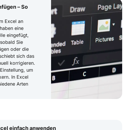
infügen – So
m Excel an
 haben eine
lle eingefügt,
sobald Sie
ügen oder die
schiebt sich das
ell korrigieren.
 Einstellung, um
kern. In Excel
hiedene Arten
xcel einfach anwenden