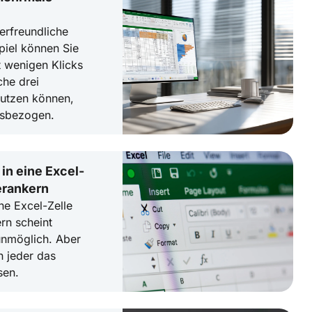
zerfreundliche
piel können Sie
t wenigen Klicks
he drei
 nutzen können,
xisbezogen.
in eine Excel-
erankern
ne Excel-Zelle
rn scheint
unmöglich. Aber
n jeder das
sen.