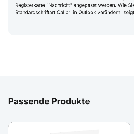
Registerkarte "Nachricht" angepasst werden. Wie Sie
Standardschriftart Calibri in Outlook verändern, zeigt
Abwesenheitsnotizen in der Urlaubszeit: Vorl
Co.
Kein Urlaub ohne eine Abwesenheitsnotiz. Denn auc
Passende Produkte
sollen sich Ihre Geschäftspartner gut betreut fühlen. I
Abwesenheitsnachricht daher genauso professionell 
Korrespondenz. In der Praxis lauern hier jedoch einig