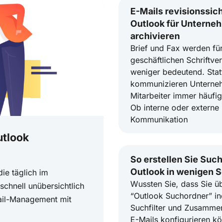
E-Mails revisionssic
Outlook für Unterne
archivieren
Brief und Fax werden fü
geschäftlichen Schriftv
weniger bedeutend. Sta
kommunizieren Unterne
Mitarbeiter immer häufig
Ob interne oder externe 
Kommunikation
utlook
So erstellen Sie Such
Outlook in wenigen S
ie täglich im
Wussten Sie, dass Sie üb
schnell unübersichtlich
“Outlook Suchordner” in
ail-Management mit
Suchfilter und Zusamme
E-Mails konfigurieren k