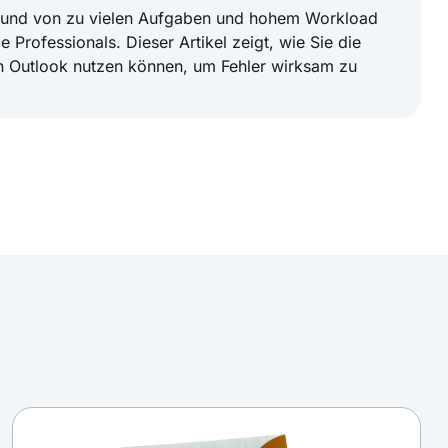
grund von zu vielen Aufgaben und hohem Workload
 Professionals. Dieser Artikel zeigt, wie Sie die
n Outlook nutzen können, um Fehler wirksam zu
20: Diese Neuerungen sorgen für mehr
itsalltag
von Microsoft wurde der Outlook Kalender 2020 mit
en. Die kleinen Funktionen verbessern die
lenders und erleichtern dem Nutzer den alltäglichen