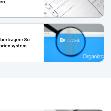
gen
übertragen: So
goriensystem