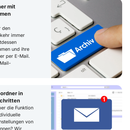
her mit
hmen
r den
erkehr immer
ttdessen
hmen und ihre
er per E-Mail.
Mail-
ordner in
chritten
er die Funktion
dividuelle
nstellungen von
önnen? Wir