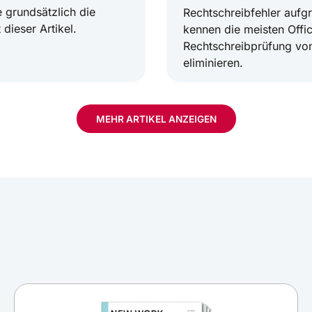
 grundsätzlich die
Rechtschreibfehler auf
 dieser Artikel.
kennen die meisten Office
Rechtschreibprüfung vo
eliminieren.
MEHR ARTIKEL ANZEIGEN
agen für Outlook und
Outlook-Kalender 20
Produktivität im Arbe
h während Ihres Urlaubs
Mit den neuen Updates 
m Idealfall ist die
neuen Funktionen verseh
wie Ihre sonstige
Übersichtlichkeit des Ka
e Fallen.
Gebrauch.