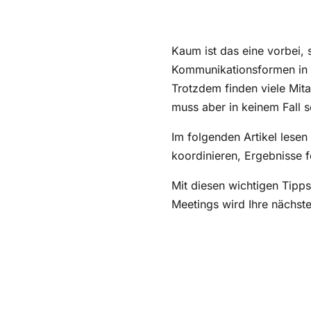
Das Meeting: Warum Bes
Wofür sind Besprechun
Kaum ist das eine vorbei,
Welche Probleme treten
Kommunikationsformen in 
Trotzdem finden viele Mita
Digitale Meetings: Die
muss aber in keinem Fall s
5 Hinweise für die richt
Im folgenden Artikel lesen
Der Ablauf des Meetings
koordinieren, Ergebnisse f
Checkliste: Die wichtig
Mit diesen wichtigen Tipps
Meetings organisieren: 
Meetings wird Ihre nächst
Ihre Vorteile: So profit