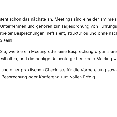
prechungen essenziell sind
gen wichtig?
 steht schon das nächste an: Meetings sind eine der am mei
 bei Meetings auf?
Unternehmen und gehören zur Tagesordnung von Führungs-
rbeiter Besprechungen ineffizient, strukturlos und ohne nac
 grenzenlose Kommunikation
o sein!
ige Vorbereitung
 Sie, wie Sie ein Meeting oder eine Besprechung organisier
 – 4 Profi-Tipps
esthalten, und die richtige Reihenfolge bei einem Meeting w
sten Tipps für ein gelungenes Meeting
 und einer praktischen Checkliste für die Vorbereitung sow
To Dos für Assistenzkräfte
e Besprechung oder Konferenz zum vollen Erfolg.
ieren Sie von effektiven Besprechungen