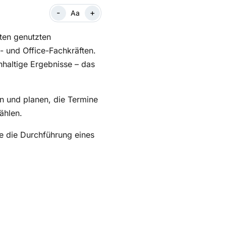
-
+
Aa
sten genutzten
 und Office-Fachkräften.
hhaltige Ergebnisse – das
en und planen, die Termine
ählen.
ie die Durchführung eines