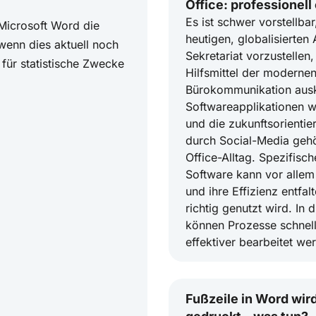
Office: professionell
Es ist schwer vorstellbar
 Microsoft Word die
heutigen, globalisierten 
wenn dies aktuell noch
Sekretariat vorzustellen
 für statistische Zwecke
Hilfsmittel der moderne
Bürokommunikation aus
Softwareapplikationen w
und die zukunftsorientie
durch Social-Media geh
Office-Alltag. Spezifisc
Software kann vor allem 
und ihre Effizienz entfal
richtig genutzt wird. In 
können Prozesse schnel
effektiver bearbeitet we
Fußzeile in Word wird