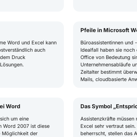
Pfeile in Microsoft W
mme Word und Excel kann
Büroassistentinnen und 
stverständlich auch
Idealfall haben sie noch
t dem Druck
Office von Bedeutung sin
s Lösungen.
Unternehmensabläufe und
Zeitalter bestimmt über
Mails, cloudbasierte An
ei Word
Das Symbol „Entspric
 sich um eine
Assistenzkräfte müssen
n Word 2007 ist diese
Excel sehr vertraut sei
 Möglichkeit der
beherrscht, stellen das