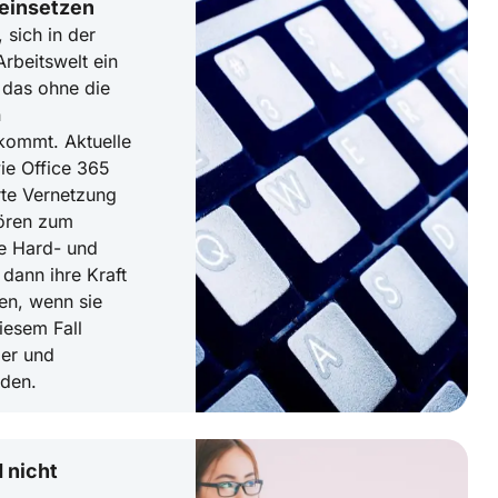
 einsetzen
, sich in der
Arbeitswelt ein
, das ohne die
n
kommt. Aktuelle
ie Office 365
rte Vernetzung
ören zum
he Hard- und
dann ihre Kraft
ten, wenn sie
diesem Fall
ler und
rden.
 nicht