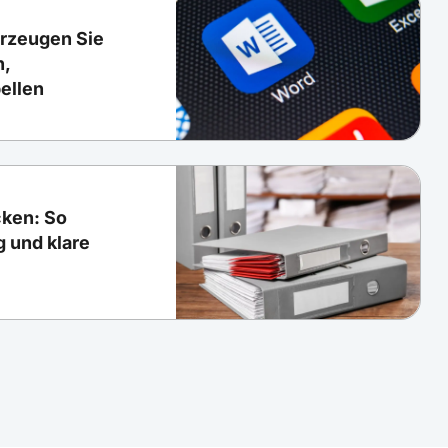
erzeugen Sie
n,
ellen
cken: So
 und klare