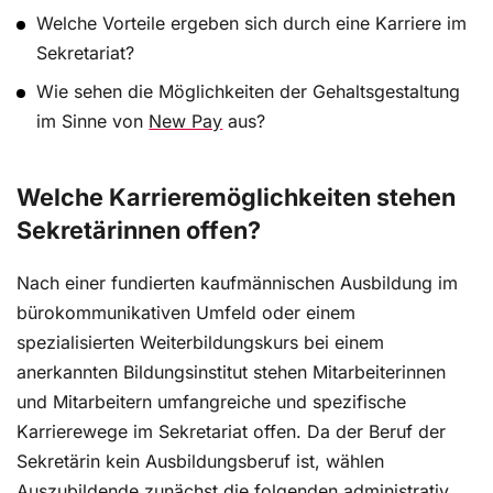
Transparenz, Sichtbarkeit und Wertschätzung der
Welche Vorteile ergeben sich durch eine Karriere im
Assistenzposition im Unternehmen bei. Eine
Sekretariat?
Expertin berichtet aus der Praxis.
Wie sehen die Möglichkeiten der Gehaltsgestaltung
im Sinne von
New Pay
aus?
Selbstbild Assistenz: Vom Orgatalent zur
Welche Karrieremöglichkeiten stehen
strategischen Partnerin – die 5 wichtigsten Tipps
Sekretärinnen offen?
Die Rolle von Office Professionals bietet heute weit
mehr als bloße Organisation. Sie übernehmen
Nach einer fundierten kaufmännischen Ausbildung im
strategische Aufgaben, fördern Effizienz und
bürokommunikativen Umfeld oder einem
lenken Prozesse – oft ohne offiziellen Führungstitel.
spezialisierten Weiterbildungskurs bei einem
Doch wie gelingt es, dass diese strategische
Partnerschaft wahrgenommen wird?
anerkannten Bildungsinstitut stehen Mitarbeiterinnen
und Mitarbeitern umfangreiche und spezifische
Karrierewege im Sekretariat offen. Da der Beruf der
Sekretärin kein Ausbildungsberuf ist, wählen
Erstellen eines Karriereplans
Auszubildende zunächst die folgenden administrativ