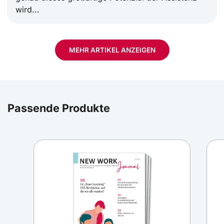
wird...
MEHR ARTIKEL ANZEIGEN
Working Out Loud: Ein Netzwerk, das begeistert
und trägt
Passende Produkte
Eine Kleingruppe trifft sich jede Woche für eine
Stunde, teilt Ziele, Ideen, Kontakte und feiert
Fortschritte – und das zwölf...
Warum Loslassen wichtig ist und wie daraus
stärkere Ziele entstehen
Durchhalten, dranbleiben, nicht nachlassen?