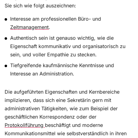
Kommunikationsfähigkeit und Organisationstalent
Sie sich wie folgt auszeichnen:
auch die entsprechende Ausbildung. Immer mehr
Unternehmen bevorzugen Hochschulabschlüsse.
Interesse am professionellen Büro- und
Zeitmanagement
.
Authentisch sein ist genauso wichtig, wie die
So machen Sie sich als Assistentin unentbehrlich
Eigenschaft kommunikativ und organisatorisch zu
Die aktuelle Wirtschaftslage zwingt viele
sein, und voller Empathie zu stecken.
Unternehmen zu Sparmaßnahmen und
Tiefgreifende kaufmännische Kenntnisse und
Umstrukturierungen. Das kann auch bedeuten,
Interesse an Administration.
dass der Personalbestand reduziert wird. Lesen
Sie in diesem Beitrag, wie Sie sich – nicht nur in
wirtschaftlich schlechten Zeiten – für Ihren Chef
Die aufgeführten Eigenschaften und Kernbereiche
oder Ihre Chefin unentbehrlich machen, um Ihren
implizieren, dass sich eine Sekretärin gern mit
Arbeitsplatz zu sichern.
administrativen Tätigkeiten, wie zum Beispiel der
geschäftlichen Korrespondenz oder der
Protokollführung
beschäftigt und moderne
Wie Sie Bewerbungsprozesse optimieren und
Kommunikationsmittel wie selbstverständlich in ihren