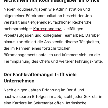
Nicht mehr nur Routineaufgaben im Office
Sie ist nicht nur Voraussetzung für
Neben Routineaufgaben wie Administration und
Widerstandsfähigkeit und mentale Gesundheit,
allgemeiner Bürokommunikation besteht der Job
sondern hilft uns auch, wenn im Alltag der rote
verstärkt aus tiefgehender, fachlicher Recherche,
Faden fehlt. Doch wie schützt uns Selbstführung
mehrsprachiger
vor Überforderung, und wie können wir sie lernen?
Korrespondenz
, vielfältigen
Fachleute geben Tipps.
Projektaufgaben und kollegialer Teamarbeit. Darüber
hinaus koordiniert die Assistentin diverse Tätigkeiten,
die im Rahmen eines fortschrittlichen
Büromanagements anfallen und kümmert sich um die
Krisenmanagement: Wie wir lernen, schlimmste
Ausnahmesituationen zu bewältigen
Terminplanung
des Chefs und weiterer Führungskräfte.
Schicksalsschläge können jeden treffen. Wie wir
Der Fachkräftemangel trifft viele
mit ihnen umgehen und wie wir uns dadurch
Unternehmen
verändern, ist ganz individuell. Eine Expertin
berichtet aus der Praxis, wie und wann eine
Nach einigen Jahren Erfahrung im Beruf und
Neuorientierung möglich ist.
nachweisbaren Erfolgen im Job, steht jeder Sekretärin
eine Karriere im Sekretariat offen. Intrinsische