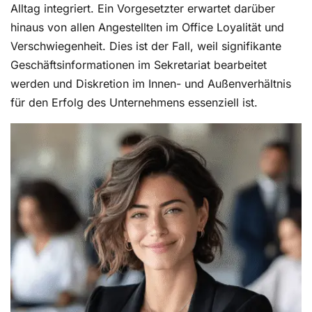
Fehleinstellungen vermeiden
Alltag integriert. Ein Vorgesetzter erwartet darüber
hinaus von allen Angestellten im Office Loyalität und
Jede falsche Entscheidung bei der
Verschwiegenheit. Dies ist der Fall, weil signifikante
Personalauswahl führt zu hohen Folgekosten,
Geschäftsinformationen im Sekretariat bearbeitet
potenzieller Unsicherheit unter den Mitarbeitenden
und einem immensen organisatorischen Aufwand.
werden und Diskretion im Innen- und Außenverhältnis
Deshalb lohnt sich die Ursachenforschung.
für den Erfolg des Unternehmens essenziell ist.