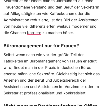
Sekretariat vor einem halben Jahrhundert als reine
Doch Führung lässt sich lernen – mit Motivation,
Handwerk und einem klaren Plan. Eine erfahrene
Frauendomäne verstand und den Beruf der Sekretärin
Kollegin erzählt aus der Praxis und gibt Tipps.
auf Alltagstätigkeiten wie Kaffeekochen oder die
Administration reduzierte, ist das Bild der Assistenten
von heute viel differenzierter, weitaus moderner und
die Chancen
Karriere
zu machen höher.
Sichtbar erfolgreich im Homeoffice
Für viele scheint das Homeoffice eine Art
Büromanagement nur für Frauen?
Sehnsuchtsort zu sein. Doch was macht es
eigentlich mit der Karriere, wenn man sich in der
Selbst wenn nach wie vor der größte Teil der
Firma kaum noch blicken lässt? Erfahrungen und
Tätigkeiten im
Büromanagement
von Frauen erledigt
Tipps von zwei Expertinnen, damit das Arbeiten
wird, findet man in der Praxis in deutschen Büros
von Zuhause keine Sackgasse für die berufliche
ebenso männliche Sekretäre. Gleichzeitig hat sich das
Entwicklung wird.
Ansehen und der Beruf und Arbeitsbereich der
Assistentinnen und Assistenten im Vorzimmer oder im
Sekretariat professionalisiert und konkretisiert.
Selbstführung: Das mächtigste Instrument
gegen Überforderung