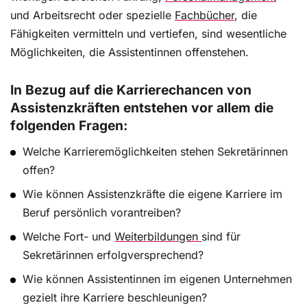
und Arbeitsrecht oder spezielle
Fachbücher
, die
Der große working@office Gehaltsreport 2025
Fähigkeiten vermitteln und vertiefen, sind wesentliche
Möglichkeiten, die Assistentinnen offenstehen.
Wirtschaftspolitisch ist die Lage derzeit
beunruhigend. Doch stecken in den
In Bezug auf die Karrierechancen von
Herausforderungen auch Chancen für die
persönliche Entwicklung im Job? Wie viel Office-
Assistenzkräften entstehen vor allem die
Kräfte aktuell verdienen können und welche Skills
folgenden Fragen:
künftig gefragt sind, hat working@office Fachleute
Welche Karrieremöglichkeiten stehen Sekretärinnen
gefragt.
offen?
Wie können Assistenzkräfte die eigene Karriere im
Beruf persönlich vorantreiben?
Jobdescription: So erarbeiten Sie sich ein
Stellenprofil
Welche Fort- und
Weiterbildungen
sind für
Sekretärinnen erfolgversprechend?
Nicht nur eine externe Jobdescription ist wichtig.
Die interne Beschreibung aktueller Aufgaben hilft
Wie können Assistentinnen im eigenen Unternehmen
bei der Karriereplanung und in der nächsten
gezielt ihre Karriere beschleunigen?
Gehaltsverhandlung. Sie trägt außerdem zu