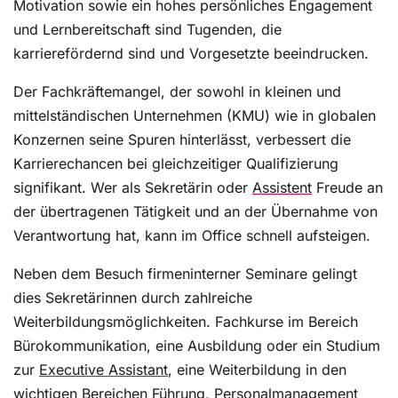
Motivation sowie ein hohes persönliches Engagement
Gehalt einer Assistenzkraft: So hoch ist der
und Lernbereitschaft sind Tugenden, die
Verdienst im Beruf eines Office Professionals
karrierefördernd sind und Vorgesetzte beeindrucken.
Assistenz- und Office-Fachkräfte verdienen nicht
Der Fachkräftemangel, der sowohl in kleinen und
immer und überall gleich: Je nach Arbeitgeber,
mittelständischen Unternehmen (KMU) wie in globalen
Unternehmensgröße, Branche, Ausbildung,
Konzernen seine Spuren hinterlässt, verbessert die
Berufserfahrung und Unternehmensstandort kann
das...
Karrierechancen bei gleichzeitiger Qualifizierung
signifikant. Wer als Sekretärin oder
Assistent
Freude an
der übertragenen Tätigkeit und an der Übernahme von
Verantwortung hat, kann im Office schnell aufsteigen.
Die 5 häufigsten Fehler in Gehaltsverhandlungen
vermeiden
Neben dem Besuch firmeninterner Seminare gelingt
Selbstbewusst zum Wunschgehalt: Wie Sie
dies Sekretärinnen durch zahlreiche
souverän verhandelnWer Projekte steuert,
Weiterbildungsmöglichkeiten. Fachkurse im Bereich
Kommunikation am Laufen hält und das operative
Bürokommunikation, eine Ausbildung oder ein Studium
Tagesgeschäft sichert, ist unverzichtbar....
zur
Executive Assistant
, eine Weiterbildung in den
wichtigen Bereichen Führung,
Personalmanagement