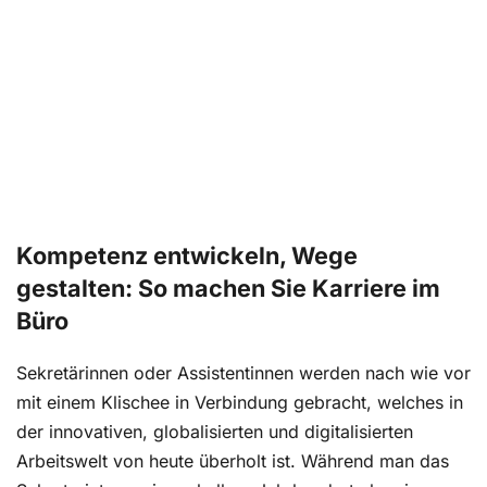
auswerten. Es gibt klassische und originelle
Messinstrumente. Übrigens: 2026 soll es bergauf
gehen.
Vom Weißen Haus ins deutsche Management:
Der Chief of Staff erobert die Chefetagen
Ursprünglich stammt die Rolle des Chief of Staff
Kompetenz entwickeln, Wege
aus der Politik – genauer gesagt aus dem Weißen
Haus. Dort gilt...
gestalten: So machen Sie Karriere im
Büro
Sekretärinnen oder Assistentinnen werden nach wie vor
Assistenz forever? Wagen Sie den Sprung in die
Führungsrolle
mit einem Klischee in Verbindung gebracht, welches in
der innovativen, globalisierten und digitalisierten
Der Wechsel von der Assistenz in eine
Arbeitswelt von heute überholt ist. Während man das
Führungsrolle bringt Herausforderungen mit sich.