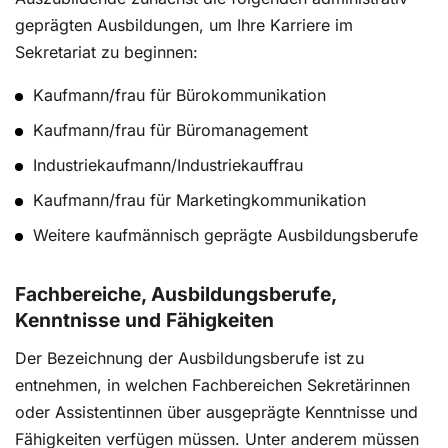
In der dynamischen Arbeitswelt von heute ist es
geprägten Ausbildungen, um Ihre Karriere im
unerlässlich, nicht nur auf den aktuellen Job,
Sekretariat zu beginnen:
sondern auch auf die langfristige
Karriereentwicklung zu achten. Dies gilt
Kaufmann/frau für Bürokommunikation
insbesondere für Office Professionals, die in einer
Kaufmann/frau für Büromanagement
Branche tätig sind, die ständigen Veränderungen
und Entwicklungen unterliegt. Ein Karriereplan ist
Industriekaufmann/Industriekauffrau
nicht nur ein Dokument oder eine Checkliste; er ist
Kaufmann/frau für Marketingkommunikation
ein strategisches Werkzeug, das Ihnen hilft, Ihre
beruflichen Ziele zu entwickeln, zu planen und zu
Weitere kaufmännisch geprägte Ausbildungsberufe
erreichen.
Fachbereiche, Ausbildungsberufe,
Kenntnisse und Fähigkeiten
Executive Assistant: Wichtige Fähigkeiten und
Der Bezeichnung der Ausbildungsberufe ist zu
Qualifikationen
entnehmen, in welchen Fachbereichen Sekretärinnen
Wichtige Fähigkeiten und Qualifikationen als
oder Assistentinnen über ausgeprägte Kenntnisse und
Executive Assistant sind neben
Fähigkeiten verfügen müssen. Unter anderem müssen