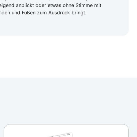
eigend anblickt oder etwas ohne Stimme mit
änden und Füßen zum Ausdruck bringt.
s für das Mitarbeitergespräch
 hat das Mitarbeitergespräch einen festen Platz im
Wenigen löst es freudige Erwartung aus. Doch keine
bringt Ihr nächstes Mitarbeitergespräch Ihre Karriere
für Sekretärinnen und Assistentinnen: