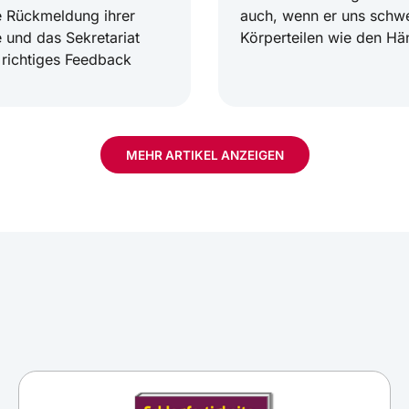
e Rückmeldung ihrer
auch, wenn er uns schw
 und das Sekretariat
Körperteilen wie den H
 richtiges Feedback
MEHR ARTIKEL ANZEIGEN
eundlich an ihre
Die zehn besten Tipp
Bei vielen Arbeitnehmern
Kalender, aber nur bei 
t diese ihre Termine
Sorge: Mit diesen Tipps 
zu nerven – und am Ende
in Fahrt.
So gelingt’s jedem!
Gesprächstechniken 