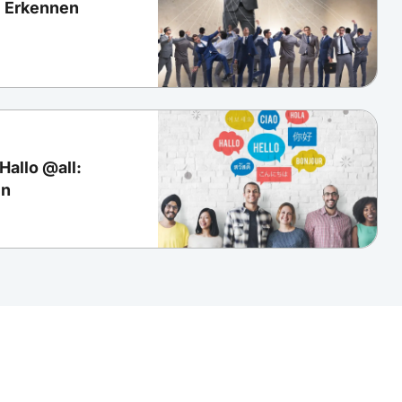
: Erkennen
Hallo @all:
en