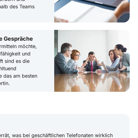
halb des Teams
ge Gespräche
rmitteln möchte,
fähigkeit und
t sind es die
hltuend
ie das am besten
rtin.
rät, was bei geschäftlichen Telefonaten wirklich