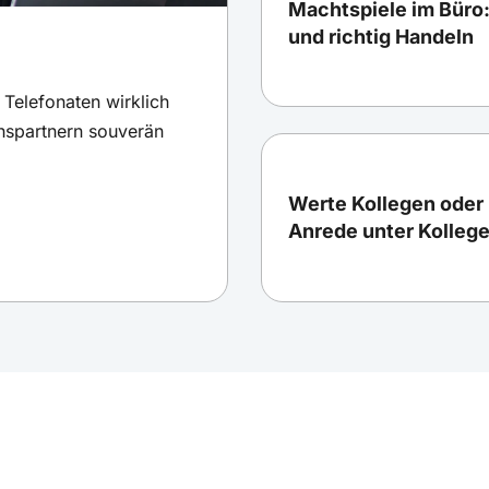
Machtspiele im Büro
und richtig Handeln
 Telefonaten wirklich
chspartnern souverän
Werte Kollegen oder 
Anrede unter Kolleg