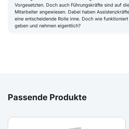
Vorgesetzten. Doch auch Führungskräfte sind auf di
Mitarbeiter angewiesen. Dabei haben Assistenzkräfte
eine entscheidende Rolle inne. Doch wie funktioniert
geben und nehmen eigentlich?
Erinnerungsfunktion: Wie Sie Ihre Kollegen fr
Termine erinnern
Telefonieren Sie ständig Kollegen hinterher, nur dami
Passende Produkte
einhalten? Wer oft nachfragt, läuft Gefahr, andere 
nicht mehr richtig ernst genommen zu werden.
Buchstabieren auf Englisch leicht gemacht – 