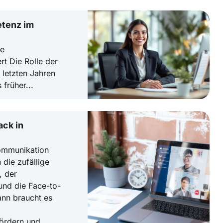
etenz im
le
rt Die Rolle der
 letzten Jahren
 früher...
ack in
Kommunikation
 die zufällige
, der
und die Face-to-
ann braucht es
ördern und