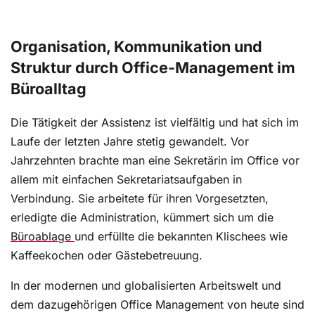
für das Umfeld eines Büros am Arbeitsplatz. Hier
besteht die Frage, inwiefern die eigene
Persönlichkeit im Vordergrund stehen kann sowie
Organisation, Kommunikation und
in welchen Bereichen Anpassung besser und
Struktur durch Office-Management im
zielführender ist. Wir haben einige
Büroalltag
Umsetzungsmöglichkeiten in der Arbeitswelt
zusammengetragen.
Die Tätigkeit der Assistenz ist vielfältig und hat sich im
Laufe der letzten Jahre stetig gewandelt. Vor
Jahrzehnten brachte man eine Sekretärin im Office vor
Rationelles Arbeiten: So optimieren Sie
allem mit einfachen Sekretariatsaufgaben in
Arbeitsabläufe effektiv
Verbindung. Sie arbeitete für ihren Vorgesetzten,
Es gehört zu den Anforderungen einer Sekretärin,
erledigte die Administration, kümmert sich um die
die unterschiedlichsten Tätigkeitsbereiche
Büroablage
und erfüllte die bekannten Klischees wie
fachgerecht abzudecken. Neben der allgemeinen
Kaffeekochen oder Gästebetreuung.
Bürokommunikation fällt die Konzeption von
Geschäftsbriefen oder das kompetente
In der modernen und globalisierten Arbeitswelt und
Telefonieren mit Kunden oder Kollegen in ihr
dem dazugehörigen Office Management von heute sind
Anforderungsprofil. Darüber hinaus zeigt sie