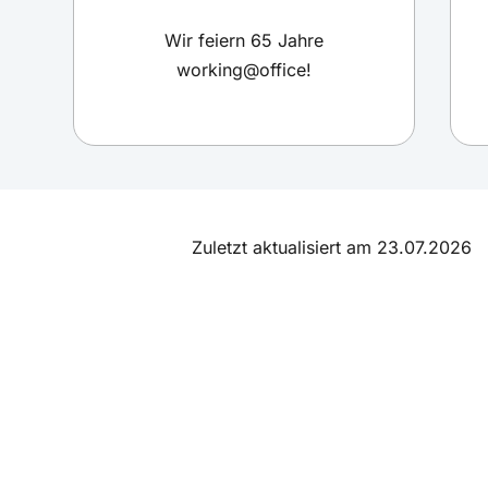
haben.
Wir feiern 65 Jahre
working@office!
Eingangspost: Aufgaben und Arbeitsschritte für
die Postbearbeitung im Büro
Unter Eingangspost ist nicht weniger zu verstehen
als die Post, die in einem Unternehmen eintrifft.
Aber nicht nur Briefe gehören zur Eingangspost.
Zuletzt aktualisiert am 23.07.2026
Typische Fettnäpfchen im Büroalltag
Fettnäpfchen lauern überall im Arbeitsalltag, das
reicht von der Bewerbung bis hin zum letzten
Arbeitstag. Bei 40 oder mehr Stunden pro Woche,
die viele Menschen im Büro verbringen, lässt es
sich daher kaum vermeiden, irgendwann einmal in
ein solches Fettnäpfchen zu tappen. In vielen