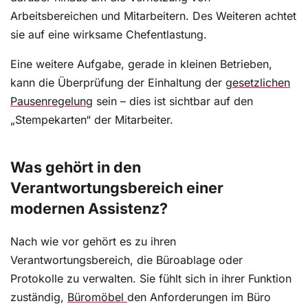
Selling Points (USP) herausgearbeitet werden.
Arbeitsbereichen und Mitarbeitern. Des Weiteren achtet
sie auf eine wirksame Chefentlastung.
Eine weitere Aufgabe, gerade in kleinen Betrieben,
Professionelle Terminplanung im Sekretariat – so
kann die Überprüfung der Einhaltung der
gesetzlichen
behalten Sie den Überblick
Pausenregelung
sein – dies ist sichtbar auf den
Im nationalen und internationalen Vergleich haben
„Stempekarten“ der Mitarbeiter.
ausschließlich Unternehmen Erfolg, die konstruktiv
und ökonomisch wirtschaften und Chancen
nutzbringend verfolgen. Die Terminplanung im
Was gehört in den
Sekretariat und die Tätigkeit der Assistenz
Verantwortungsbereich einer
insgesamt sind aufgrund ihrer Wichtigkeit und der
modernen Assistenz?
neuen Herausforderungen bedeutend.
Nach wie vor gehört es zu ihren
Verantwortungsbereich, die Büroablage oder
Die Sekretärin als Protokollant – wie
Protokolle zu verwalten. Sie fühlt sich in ihrer Funktion
professionelle Protokolle erstellt werden
zuständig,
Büromöbel
den Anforderungen im Büro