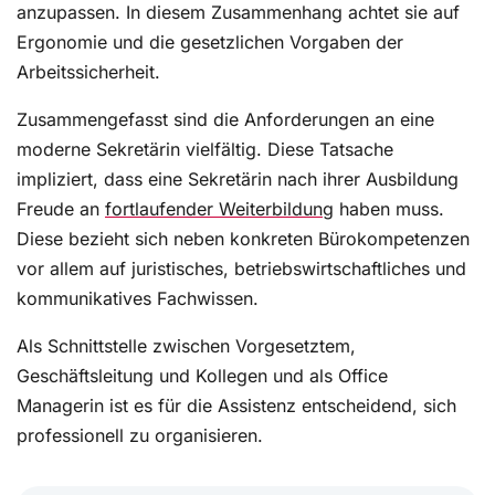
Protokolle in Sitzungen zu schreiben ist eine der
anzupassen. In diesem Zusammenhang achtet sie auf
Aufgaben von Sekretärinnen. Doch ist es so
Ergonomie und die gesetzlichen Vorgaben der
einfach, wie es sich anhört? Worauf ist beim
Arbeitssicherheit.
Protokollieren zu achten? Was ist das
Wortprotokoll, Beschlussprotokoll,
Zusammengefasst sind die Anforderungen an eine
Verlaufsprotokoll, Ergebnisprotokoll und
moderne Sekretärin vielfältig. Diese Tatsache
Gedächtnisprotokoll? Alle Fragen, die zum Thema
impliziert, dass eine Sekretärin nach ihrer Ausbildung
Protokolle aufkommen und Beispiele dazu, hat das
Freude an
fortlaufender Weiterbildung
haben muss.
Team von Workingoffice in diesem Artikel
Diese bezieht sich neben konkreten Bürokompetenzen
zusammengefasst.
vor allem auf juristisches, betriebswirtschaftliches und
kommunikatives Fachwissen.
Als Schnittstelle zwischen Vorgesetztem,
Geschäftsleitung und Kollegen und als Office
Managerin ist es für die Assistenz entscheidend, sich
professionell zu organisieren.