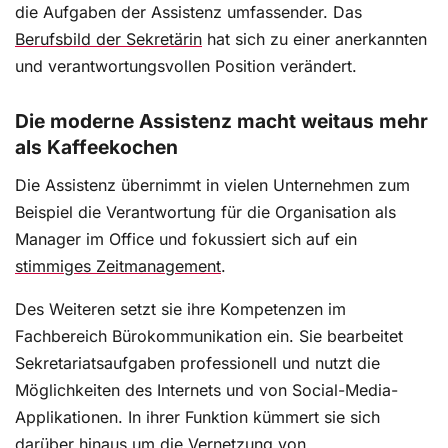
die Aufgaben der Assistenz umfassender. Das
Einsatz, die Termine des Tages oder der Woche zu
Berufsbild der Sekretärin
hat sich zu einer anerkannten
planen. Kunden zu begrüßen oder die Büroablage
und verantwortungsvollen Position verändert.
zu organisieren gehört ebenfalls zu ihren
Aufgaben.
Die moderne Assistenz macht weitaus mehr
als Kaffeekochen
Projektevaluierung – So halten Sie die
Die Assistenz übernimmt in vielen Unternehmen zum
wichtigsten Ergebnisse fest
Beispiel die Verantwortung für die Organisation als
Manager im Office und fokussiert sich auf ein
Die Herausforderungen der modernen Arbeitswelt
stimmiges Zeitmanagement
.
sind vielfältig. Durch die Globalisierung und die
Vergleichbarkeit von Produkten und Preisen über
Des Weiteren setzt sie ihre Kompetenzen im
das Internet ist es für Unternehmen bedeutend,
Fachbereich Bürokommunikation ein. Sie bearbeitet
sich wettbewerbsfähig aufzustellen. Diese
Sekretariatsaufgaben professionell und nutzt die
Notwendigkeit impliziert, die eigenen Vorteile und
Mehrwerte progressiv darzustellen. Um Produkte
Möglichkeiten des Internets und von Social-Media-
oder Dienstleistungen als exklusiv und wertvoll zu
Applikationen. In ihrer Funktion kümmert sie sich
kennzeichnen, müssen die sogenannten Unique
darüber hinaus um die Vernetzung von