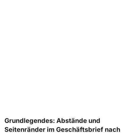
„Betreff“: Wird laut DIN 5008 im Geschäftsbrief nicht
geschrieben
Anlage Brief: Vermerke nur noch in Fettschrift
Zahlen, Zählen und Abkürzen im Geschäftsbrief nach
DIN 5008
Grundlegendes: Abstände und
Seitenränder im Geschäftsbrief nach