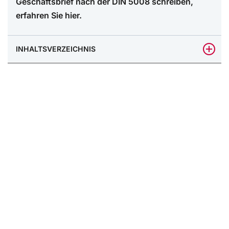
Geschäftsbrief nach der DIN 5008 schreiben,
erfahren Sie hier.
INHALTSVERZEICHNIS
Grundlegendes: Abstände und Seitenränder im
Geschäftsbrief nach DIN 5008
Praxistipp – Seite für Geschäftsbrief einrichten: So
geht’s
Anschriftenfeld: Keine Leerzeile
So bleibt das Anschriftenfeld DIN-konform
Praxis-Tipp: Absätze im Word ansehen für die DIN
5008
DIN 5008 Ortsangabe im Geschäftsbrief:
Ortsteilangaben ohne Postleitzahl DIN 5008 konform
schreiben