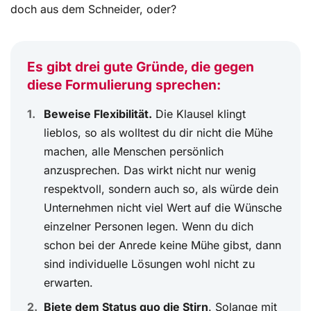
Diverse Anreden: 6 Tipps für Ihren Büroalltag
doch aus dem Schneider, oder?
Das steckt hinter Neopronomen
Fazit: Genderneutrale Anrede – auf Individual- und
Es gibt drei gute Gründe, die gegen
Unternehmensebene
diese Formulierung sprechen:
Beweise Flexibilität.
Die Klausel klingt
lieblos, so als wolltest du dir nicht die Mühe
machen, alle Menschen persönlich
anzusprechen. Das wirkt nicht nur wenig
respektvoll, sondern auch so, als würde dein
Unternehmen nicht viel Wert auf die Wünsche
einzelner Personen legen. Wenn du dich
schon bei der Anrede keine Mühe gibst, dann
sind individuelle Lösungen wohl nicht zu
erwarten.
Biete dem Status quo die Stirn
. Solange mit