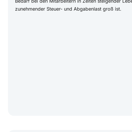
Bedarf bei den Mitarbeitern in Zeiten steigender Le
zunehmender Steuer- und Abgabenlast groß ist.