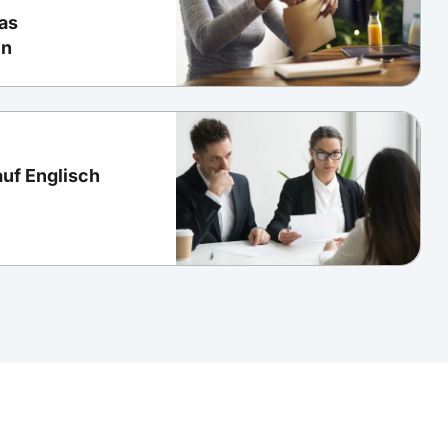
as
en
uf Englisch