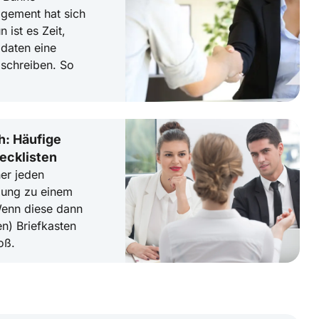
gement hat sich
 ist es Zeit,
daten eine
schreiben. So
h: Häufige
ecklisten
ner jeden
dung zu einem
Wenn diese dann
en) Briefkasten
oß.