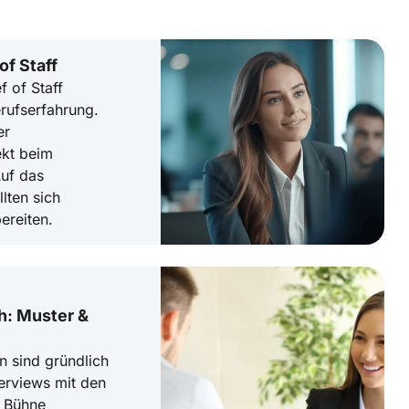
of Staff
 of Staff
erufserfahrung.
er
ekt beim
uf das
lten sich
ereiten.
h: Muster &
n sind gründlich
terviews mit den
e Bühne