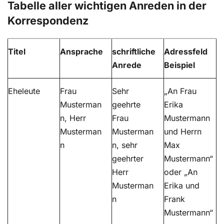
Tabelle aller wichtigen Anreden in der
Korrespondenz
Titel
Ansprache
schriftliche
Adressfeld
Anrede
Beispiel
Eheleute
Frau
Sehr
„An Frau
Musterman
geehrte
Erika
n, Herr
Frau
Mustermann
Musterman
Musterman
und Herrn
n
n, sehr
Max
geehrter
Mustermann“
Herr
oder „An
Musterman
Erika und
n
Frank
Mustermann“