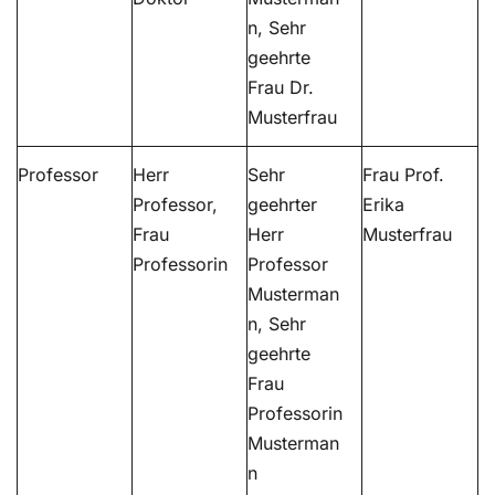
n, Sehr
geehrte
Frau Dr.
Musterfrau
Professor
Herr
Sehr
Frau Prof.
Professor,
geehrter
Erika
Frau
Herr
Musterfrau
Professorin
Professor
Musterman
n, Sehr
geehrte
Frau
Professorin
Musterman
n