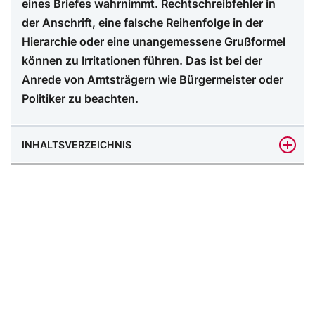
eines Briefes wahrnimmt. Rechtschreibfehler in
der Anschrift, eine falsche Reihenfolge in der
Hierarchie oder eine unangemessene Grußformel
können zu Irritationen führen. Das ist bei der
Anrede von Amtsträgern wie Bürgermeister oder
Politiker zu beachten.
INHALTSVERZEICHNIS
Das Wichtigste in Kürze
Die adäquate Anrede in schriftlicher Korrespondenz
Die hierarchische Stellung entscheidet über die
Reihenfolge der Anrede
Anrede Bürgermeister:innen: Grundlegendes zur
Anrede in schriftlicher Korrespondenz
Anrede von Politiker*innen in der