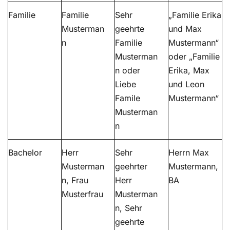
Familie
Familie
Sehr
„Familie Erika
Musterman
geehrte
und Max
n
Familie
Mustermann“
Musterman
oder „Familie
n oder
Erika, Max
Liebe
und Leon
Famile
Mustermann“
Musterman
n
Bachelor
Herr
Sehr
Herrn Max
Musterman
geehrter
Mustermann,
n, Frau
Herr
BA
Musterfrau
Musterman
n, Sehr
geehrte