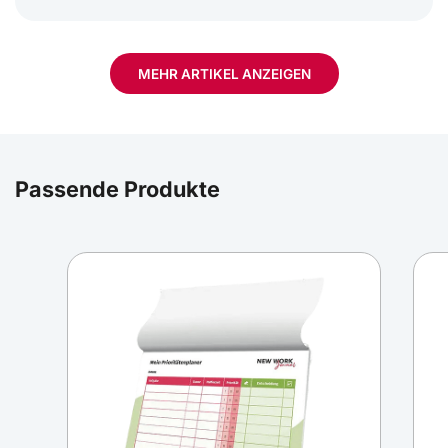
MEHR ARTIKEL ANZEIGEN
Kommasetzung: Wichtige Kommaregeln mit
typischen Fehlern und Lösungen
Passende Produkte
Nicht nur über die Rechtschreibung und Grammatik
der deutschen Sprache hat sich schon so mancher
den Kopf zerbrochen, auch die korrekte
Zeichensetzung, insbesondere die Kommasetzung,
will gelernt sein. Während ein Punkt einen Satz
beendet, dient das Komma dessen Gliederung -
und hat es in sich: Wird das Komma vergessen
oder falsch angewendet, kann es den Sinn eines
Satzes möglicherweise völlig verändern.