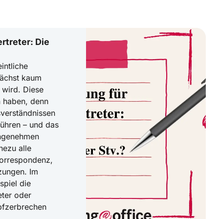
rtreter: Die
intliche
nächst kaum
wird. Diese
h haben, denn
sverständnissen
ühren – und das
angenehmen
hezu alle
Korrespondenz,
zungen. Im
spiel die
eter oder
opfzerbrechen