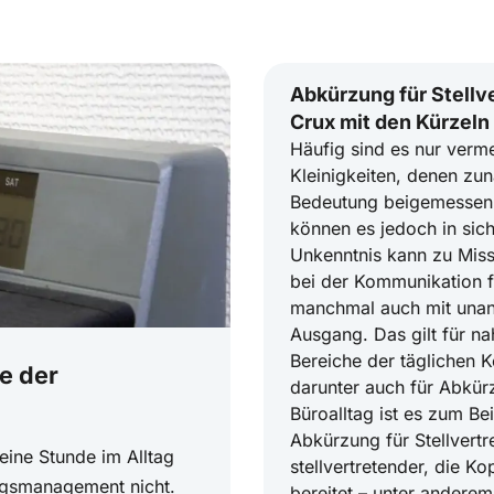
Abkürzung für Stellve
Crux mit den Kürzeln
Häufig sind es nur verme
Kleinigkeiten, denen zu
Bedeutung beigemessen 
können es jedoch in sic
Unkenntnis kann zu Mis
bei der Kommunikation f
manchmal auch mit un
Ausgang. Das gilt für na
Bereiche der täglichen 
le der
darunter auch für Abkür
Büroalltag ist es zum Bei
Abkürzung für Stellvertr
eine Stunde im Alltag
stellvertretender, die K
ungsmanagement nicht.
bereitet – unter anderem