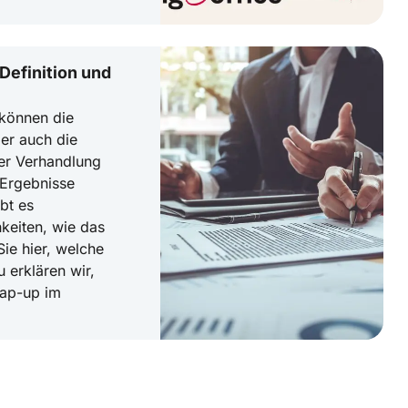
Definition und
 können die
ber auch die
der Verhandlung
 Ergebnisse
bt es
keiten, wie das
ie hier, welche
u erklären wir,
ap-up im