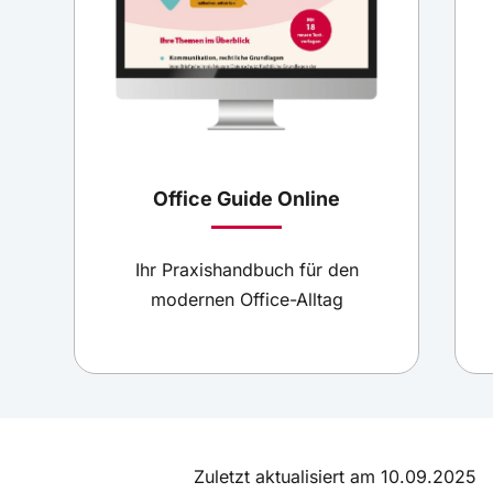
PowerPoint: Überschrift und Layout anpassen
Eine Präsentation erstellen gehört zu den
Routineaufgaben im Sekretariat. Auf Layouts und
Überschriften sollte man sich fokussieren, da von
Ihnen unter anderem abhängt, ob die Zuhörer am
Office Guide Online
Ball bleiben. Machen Sie sich für die nächste
Präsentation mit dem Folienmaster bekannt!
Ihr Praxishandbuch für den
modernen Office-Alltag
Zuletzt aktualisiert am 10.09.2025