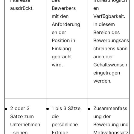
Interesse
des
frühestmöglich
ausdrückt.
Bewerbers
en
mit den
Verfügbarkeit.
Anforderung
In diesem
en der
Bereich des
Position in
Bewerbungsans
Einklang
chreibens kann
gebracht
auch der
wird.
Gehaltswunsch
eingetragen
werden.
2 oder 3
1 bis 3 Sätze,
Zusammenfass
Sätze zum
die
ung der
Unternehmen
persönliche
Bewerbung und
, seinen
Erfolge
Motivationssatz