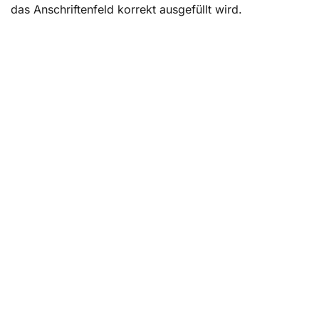
das Anschriftenfeld korrekt ausgefüllt wird.
Formatierungen für die zwei Varianten:
Die Anrede: Schreibweise von Titeln wie Dr. und Prof.
auf dem Briefumschlag
DIN Brief: Inlands- und Auslandsanschrift
Was ist eine Postfachadresse?
Fazit