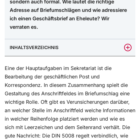
sondern auch formal. Wie lautet die richtige
Adresse auf Briefumschlägen und wie adressiere
ich einen Geschäftsbrief an Eheleute? Wir
verraten es.
INHALTSVERZEICHNIS
Das Wichtigste in Kürze
Eine der Hauptaufgaben im Sekretariat ist die
Verschiedene Faktoren beachten
Bearbeitung der geschäftlichen Post und
Korrespondenz. In diesem Zusammenhang spielt die
DIN 5008 bietet Hilfestellung bei Geschäftsbriefen
Gestaltung des Anschriftfeldes im Briefumschlag eine
Neue DIN 5008: Anschriftfeld mit Rücksendeangabe
wichtige Rolle. Oft gibt es Verunsicherungen darüber,
Der integrierte Rücksendevermerk und die Angaben
an welcher Stelle im Anschriftfeld welche Informationen
von Ortsteilen und Anschriften
in welcher Reihenfolge platziert werden und wie es
sich mit Leerzeichen und dem Seitenrand verhält. Die
Keine Hervorhebungen oder Fettschrift
gute Nachricht: Die DIN 5008 regelt verbindlich, wie
Formatierungen und Größen