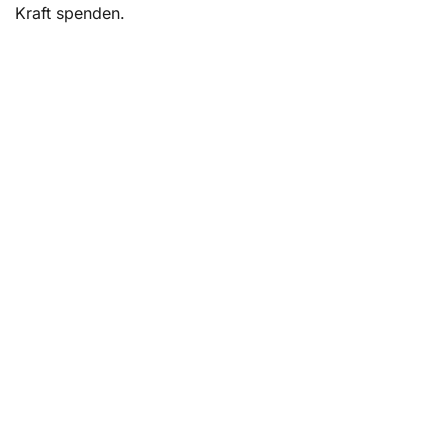
Kraft spenden.
Genesungskarte bei Krebs: Eine schriftliche
Herausforderung, die es zu meistern gilt