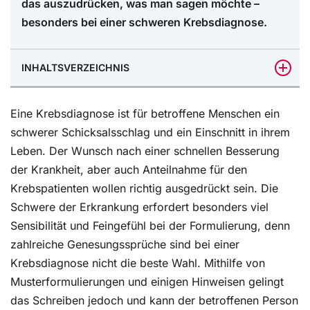
das auszudrücken, was man sagen möchte –
besonders bei einer schweren Krebsdiagnose.
INHALTSVERZEICHNIS
Genesungswünsche bei Krebs: So finden Sie
Eine Krebsdiagnose ist für betroffene Menschen ein
die passenden Formulierungen von Herzen
schwerer Schicksalsschlag und ein Einschnitt in ihrem
Bei der Genesungskarte: Vermeiden Sie Plattitüden,
Leben. Der Wunsch nach einer schnellen Besserung
sondern teilen Sie Ihre Gedanken
der Krankheit, aber auch Anteilnahme für den
Genesungswünsche bei Krebs: So finden Sie die
Krebspatienten wollen richtig ausgedrückt sein. Die
richtigen Worte der Anteilnahme
Schwere der Erkrankung erfordert besonders viel
Dos und Dont’s in Genesungskarten
Sensibilität und Feingefühl bei der Formulierung, denn
zahlreiche Genesungssprüche sind bei einer
Persönliche Worte sind wichtig
Krebsdiagnose nicht die beste Wahl. Mithilfe von
So schreiben Sie eine Karte mit Genesungswünschen
Musterformulierungen und einigen Hinweisen gelingt
an den Erkrankten
das Schreiben jedoch und kann der betroffenen Person