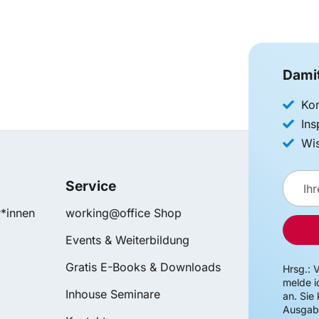
Damit
Kom
Ins
Wis
E-
Service
Mail-
Adres
*innen
working@office Shop
Events & Weiterbildung
Gratis E-Books & Downloads
Hrsg.: 
melde i
Inhouse Seminare
an. Sie
Ausgab