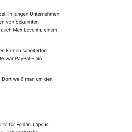
abel. In jungen Unternehmen
ten von bekannten
s auch Max Levchin, einem
en Firmen scheiterten
fte war PayPal – ein
d. Dort weiß man um den
rte für Fehler: Lapsus,
ng, Schwachstelle,