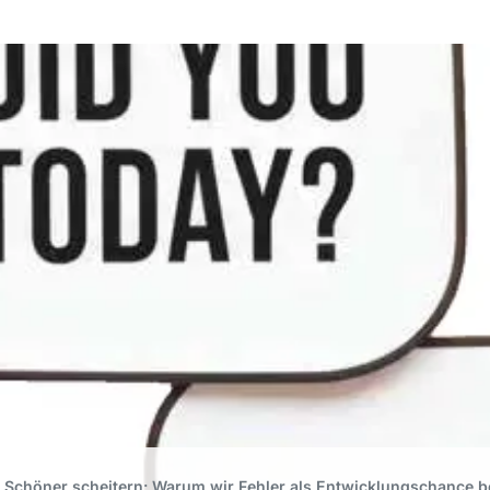
Schöner scheitern: Warum wir Fehler als Entwicklungschance be