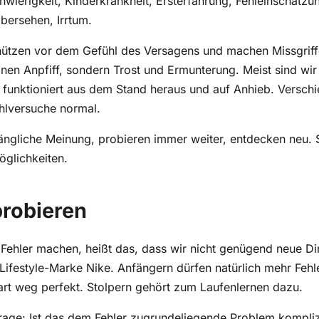
bersehen, Irrtum.
hützen vor dem Gefühl des Versagens und machen Missgriff
inen Anpfiff, sondern Trost und Ermunterung. Meist sind wir
funktioniert aus dem Stand heraus und auf Anhieb. Versch
hlversuche normal.
fängliche Meinung, probieren immer weiter, entdecken neu. 
glichkeiten.
robieren
Fehler machen, heißt das, dass wir nicht genügend neue Di
 Lifestyle-Marke Nike. Anfängern dürfen natürlich mehr Fehle
art weg perfekt. Stolpern gehört zum Laufenlernen dazu.
e Frage: Ist das dem Fehler zugrundeliegende Problem kompli