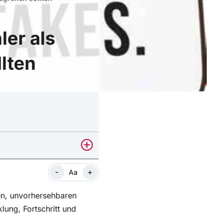
ler als
lten
-
+
Aa
xen, unvorhersehbaren
lung, Fortschritt und