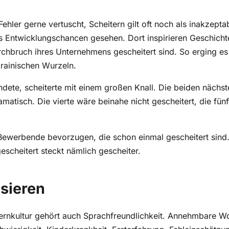
Fehler gerne vertuscht, Scheitern gilt oft noch als inakzept
s Entwicklungschancen gesehen. Dort inspirieren Geschich
chbruch ihres Unternehmens gescheitert sind. So erging e
krainischen Wurzeln.
ündete, scheiterte mit einem großen Knall. Die beiden nächst
amatisch. Die vierte wäre beinahe nicht gescheitert, die fün
Bewerbende bevorzugen, die schon einmal gescheitert sin
escheitert steckt nämlich gescheiter.
isieren
Lernkultur gehört auch Sprachfreundlichkeit. Annehmbare Wo
hwierigkeit, Kinderkrankheit, Ersterfahrung, Fehleinschätzu