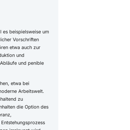
l es beispielsweise um
icher Vorschriften
ören etwa auch zur
duktion und
 Abläufe und penible
hen, etwa bei
oderne Arbeitswelt.
nhaltend zu
nhalten die Option des
eranz,
m Entstehungsprozess
men irrelevant wird,