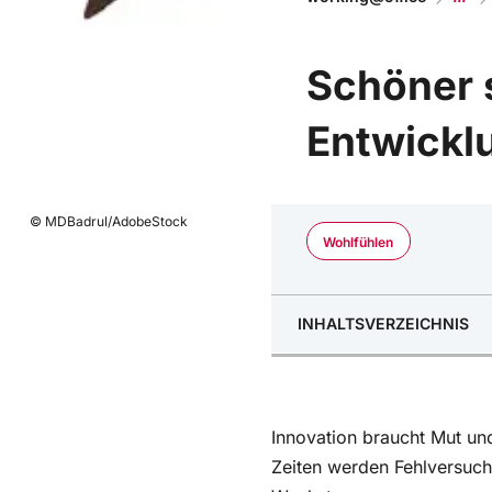
Schöner s
Entwickl
© MDBadrul/AdobeStock
Wohlfühlen
INHALTSVERZEICHNIS
Fehler normalisieren
Mut zum Ausprobieren
Innovation braucht Mut un
Zum Weiterlesen…
Zeiten werden Fehlversuche
Wachstum.