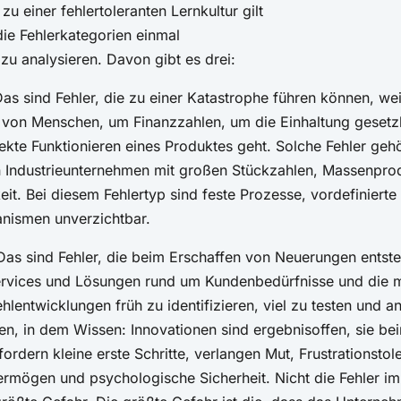
u einer fehlertoleranten Lernkultur gilt
die Fehlerkategorien einmal
 zu analysieren. Davon gibt es drei:
as sind Fehler, die zu einer Katastrophe führen können, wei
t von Menschen, um Finanzzahlen, um die Einhaltung gesetzl
ekte Funktionieren eines Produktes geht. Solche Fehler geh
 Industrieunternehmen mit großen Stückzahlen, Massenpro
eit. Bei diesem Fehlertyp sind feste Prozesse, vordefinierte
nismen unverzichtbar.
as sind Fehler, die beim Erschaffen von Neuerungen entste
ervices und Lösungen rund um Kundenbedürfnisse und die m
Fehlentwicklungen früh zu identifizieren, viel zu testen und a
en, in dem Wissen: Innovationen sind ergebnisoffen, sie bei
fordern kleine erste Schritte, verlangen Mut, Frustrationstol
mögen und psychologische Sicherheit. Nicht die Fehler i
 größte Gefahr. Die größte Gefahr ist die, dass das Unterneh