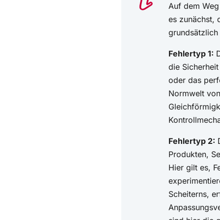
Auf dem Weg z
es zunächst, 
grundsätzlich
Fehlertyp 1:
D
die Sicherhei
oder das perf
Normwelt von
Gleichförmigk
Kontrollmecha
Fehlertyp 2:
D
Produkten, S
Hier gilt es, 
experimentier
Scheiterns, er
Anpassungsver
sind hier die