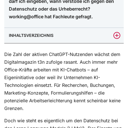
darf ich eingeben, wann verstoße ich gegen den
Datenschutz oder das Urheberrecht?
working@office hat Fachleute gefragt.
INHALTSVERZEICHNIS
Risiken der Large Language Models
Die Zahl der aktiven ChatGPT-Nutzenden wächst dem
Trainings-Daten nicht per se DSG-VO-konform
Digitalmagazin t3n zufolge rasant. Auch immer mehr
Office-Kräfte arbeiten mit KI-Chatbots – auf
Worauf achten beim Einsatz von KI-Chatbots
Eigeninitiative oder weil ihr Unternehmen KI-
Technologien einsetzt. Für Recherchen, Buchungen,
Marketing-Konzepte, Formulierungshilfen – die
potenzielle Arbeitserleichterung kennt scheinbar keine
Grenzen.
Doch wie steht es eigentlich um den Datenschutz bei