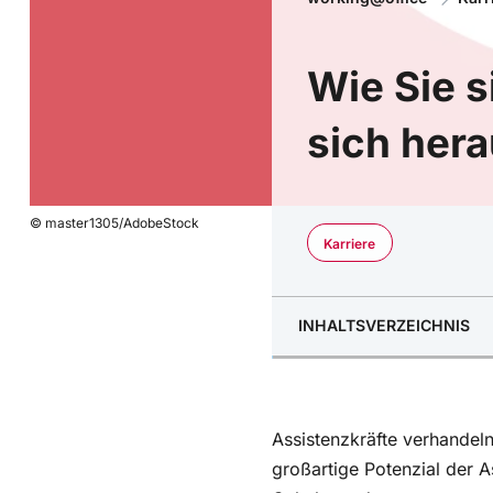
Wie Sie 
sich hera
© master1305/AdobeStock
Karriere
INHALTSVERZEICHNIS
Spielfeld für Verhandlu
Klare Kommunikation
Assistenzkräfte verhandel
Change-Management m
großartige Potenzial der A
Gehaltsrunde.