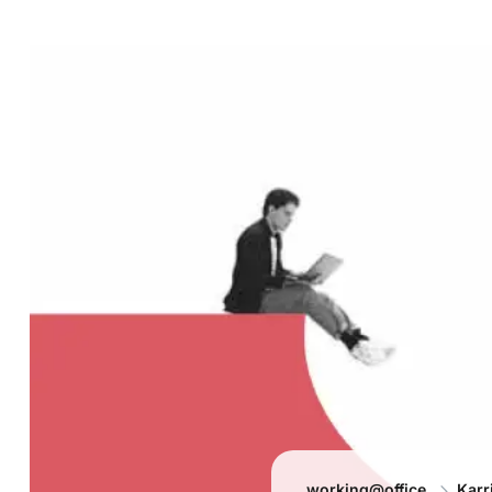
working@office
Karr