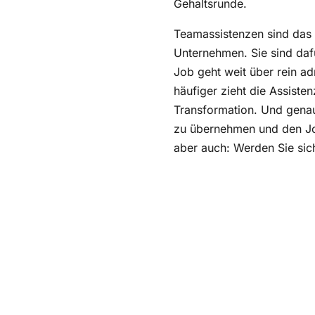
In sechs Minuten zum E
Mini-Guide: Vorbereitu
Teamassistenzen sind das
Unternehmen. Sie sind dafü
Formulierungshelfer: S
Job geht weit über rein a
häufiger zieht die Assiste
Transformation. Und gena
zu übernehmen und den Job
aber auch: Werden Sie sic