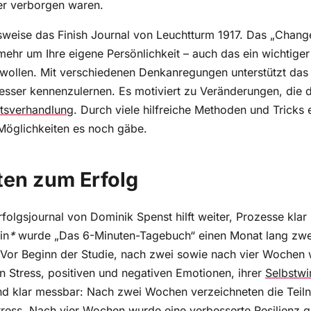
er verborgen waren.
elsweise das Finish Journal von Leuchtturm 1917. Das „Chan
ehr um Ihre eigene Persönlichkeit – auch das ein wichtiger
wollen. Mit verschiedenen Denkanregungen unterstützt das
esser kennenzulernen. Es motiviert zu Veränderungen, die 
tsverhandlung
. Durch viele hilfreiche Methoden und Tricks 
Möglichkeiten es noch gäbe.
ten zum Erfolg
olgsjournal von Dominik Spenst hilft weiter, Prozesse klar 
in
*
wurde „Das 6-Minuten-Tagebuch“ einen Monat lang zwei
 Vor Beginn der Studie, nach zwei sowie nach vier Wochen
Stress, positiven und negativen Emotionen, ihrer
Selbstwi
ind klar messbar: Nach zwei Wochen verzeichneten die Tei
tress. Nach vier Wochen wurde eine verbesserte Resilienz