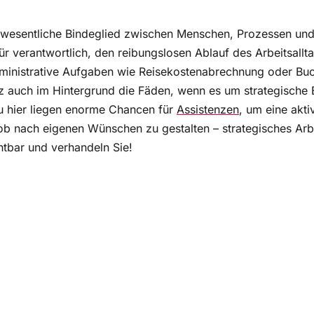
rfolg
ng auf die Gehaltsverhandlung in 30 Minuten
 wesentliche Bindeglied zwischen Menschen, Prozessen und
r verantwortlich, den reibungslosen Ablauf des Arbeitsallta
ouverän verhandeln ohne Rechtfertigung
dministrative Aufgaben wie Reisekostenabrechnung oder Bu
nz auch im Hintergrund die Fäden, wenn es um strategische 
u hier liegen enorme Chancen für
Assistenzen
, um eine akti
 nach eigenen Wünschen zu gestalten – strategisches Arbei
htbar und verhandeln Sie!