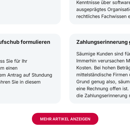
Kenntnisse über softwa
ausgeprägtes Organisati
rechtliches Fachwissen e
ufschub formulieren
Zahlungserinnerung g
Säumige Kunden sind fü
Immerhin verursachen M
 Sie für Ihr
Kosten. Bei hohen Beträ
um einen
mittelständische Firme
nem Antrag auf Stundung
Grund genug also, säumi
hren Sie in diesem
eine Rechnung offen ist. 
die Zahlungserinnerung 
MEHR ARTIKEL ANZEIGEN