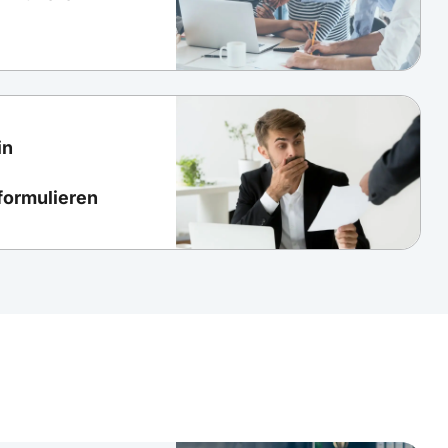
in
formulieren