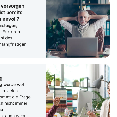
t vorsorgen
st bereits
sinnvoll?
nsteigen,
e Faktoren
hl des
 langfristigen
g
ng würde wohl
in vielen
kommt die Frage
ch nicht immer
ne
en, auch wenn