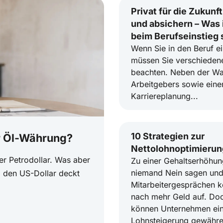
Privat für die Zukunf
und absichern – Was i
beim Berufseinstieg 
Wenn Sie in den Beruf ei
müssen Sie verschieden
beachten. Neben der Wa
Arbeitgebers sowie einer
Karriereplanung...
10 Strategien zur
er Öl-Währung?
Nettolohnoptimierun
er Petrodollar. Was aber
Zu einer Gehaltserhöhu
niemand Nein sagen und 
si den US-Dollar deckt
Mitarbeitergesprächen 
nach mehr Geld auf. Do
können Unternehmen ei
Lohnsteigerung gewähr