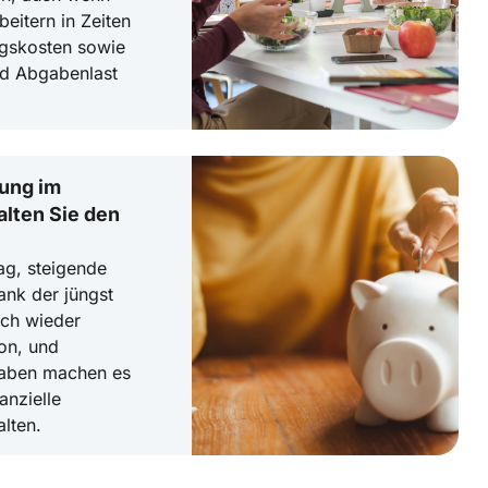
beitern in Zeiten
ngskosten sowie
d Abgabenlast
nung im
alten Sie den
tag, steigende
nk der jüngst
ich wieder
ion, und
aben machen es
anzielle
alten.