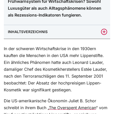
Frühwarnsystem für Wirtschaftskrisen? Sowohl
Luxusgüter als auch Alltagsphänomene können
als Rezessions-Indikatoren fungieren.
INHALTSVERZEICHNIS
Alltagsluxus: sich trotz allem etwas leisten
In der schweren Wirtschaftskrise in den 1930ern
Memes als Rezessions-Indikatoren
kauften die Menschen in den USA mehr Lippenstifte.
Ein ähnliches Phänomen hatte auch Leonard Lauder,
Nicht jeder Markt ist stereotyp
damaliger Chef des Kosmetikherstellers Estée Lauder,
nach den Terroranschlägen des 11. September 2001
beobachtet: Der Absatz der hochpreisigen Lippen-
Kosmetik war signifikant gestiegen.
Die US-amerikanische Ökonomin Juliet B. Schor
schreibt in ihrem Buch „
The Overspent American
“ vom