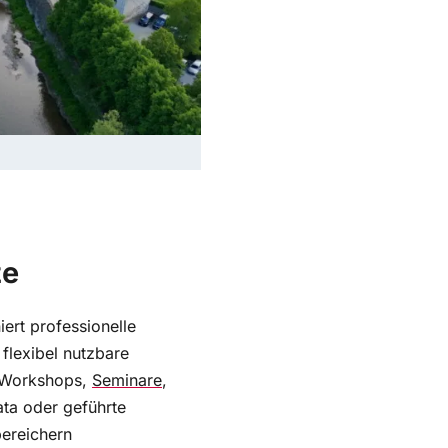
ze
ert professionelle
 flexibel nutzbare
r Workshops,
Seminare
,
ata oder geführte
bereichern