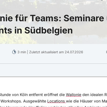
onie für Teams: Seminare
ts in Südbelgien
3 min | Zuletzt aktualisiert am 24.07.2026
 – Energie tanken für Teams
im Vayamundo Houffalize
tunde von Köln entfernt eröffnet die
Wallonie
den idealen R
hleunigung in der Wallonie – Martin’s Hotels
ve Workshops. Ausgewählte
Locations
wie die Häuser von Mar
as Vayamundo Houffalize verbinden stilvolles Ambiente mit