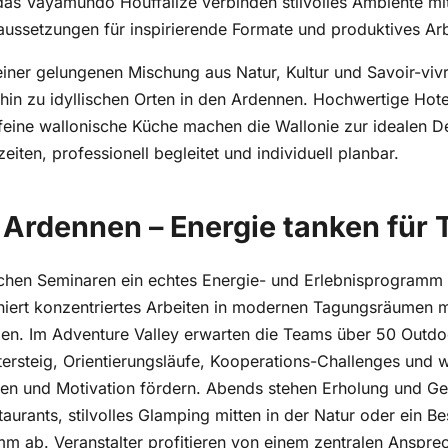
aussetzungen für inspirierende Formate und produktives Arb
einer gelungenen Mischung aus Natur, Kultur und Savoir-viv
 hin zu idyllischen Orten in den Ardennen. Hochwertige Hot
feine wallonische Küche machen die Wallonie zur idealen De
eiten, professionell begleitet und individuell planbar.
 Ardennen – Energie tanken für
schen Seminaren ein echtes Energie- und Erlebnisprogramm 
ert konzentriertes Arbeiten in modernen Tagungsräumen mi
n. Im Adventure Valley erwarten die Teams über 50 Outdoor
ttersteig, Orientierungsläufe, Kooperations-Challenges und
en und Motivation fördern. Abends stehen Erholung und Gen
aurants, stilvolles Glamping mitten in der Natur oder ein 
m ab. Veranstalter profitieren von einem zentralen Ansprec