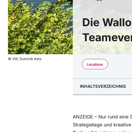
Die Wall
Teameven
© VW, Dominik Ketz
Locations
INHALTSVERZEICHNIS
Durbuy in den Ardennen
Tagen mit Weitblick – 
ANZEIGE – Nur rund eine S
Kreativseminare & Entsc
Strategietage und kreati
Durbuy Adventures, oder d