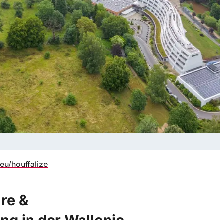
u/houffalize
re &
ng in der Wallonie –