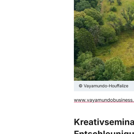
© Vayamundo-Houffalize
www.vayamundobusiness.e
Kreativsemina
Entschleunigu