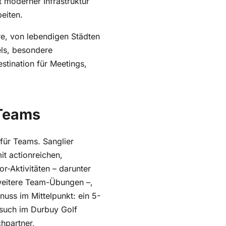
eiten.
re, von lebendigen Städten
els, besondere
stination für Meetings,
 Teams
für Teams. Sanglier
t actionreichen,
-Aktivitäten – darunter
 weitere Team-Übungen –,
uss im Mittelpunkt: ein 5-
Besuch im Durbuy Golf
hpartner,