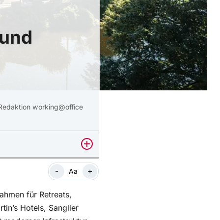
 und
Redaktion working@office
-
+
Aa
ahmen für Retreats,
tin’s Hotels, Sanglier
 moderner Infrastruktur