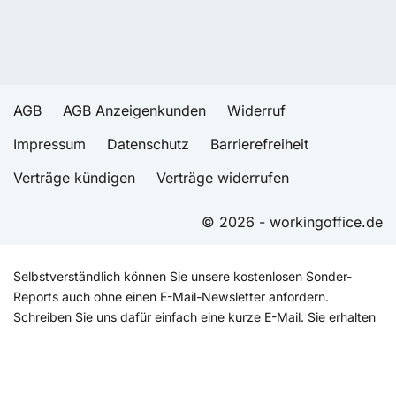
AGB
AGB Anzeigenkunden
Widerruf
Impressum
Datenschutz
Barrierefreiheit
Verträge kündigen
Verträge widerrufen
© 2026 - workingoffice.de
Selbstverständlich können Sie unsere kostenlosen Sonder-
Reports auch ohne einen E-Mail-Newsletter anfordern.
Schreiben Sie uns dafür einfach eine kurze E-Mail. Sie erhalten
zusätzlich zu unserem E-Mail-Newsletter von Zeit zu Zeit auch
Informationen zu anderen interessanten Angeboten, die im
Zusammenhang mit dem über den Download geäußerten